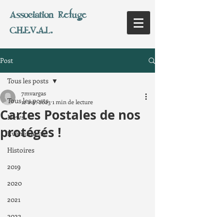
Association Refuge
C.H.E.V.A.L.
Post
Tous les posts
7mvargas
Tous les posts
12 avr. 2023
1 min de lecture
Cartes Postales de nos
News
protégés !
Evènements
Histoires
2019
2020
2021
2022