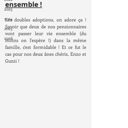
ensemble !
2023
2024
Les doubles adoptions, on adore ça ! 
Savoir que deux de nos pensionnaires 
2025
vont passer leur vie ensemble (du 
2026
moins on l'espère !) dans la même 
famille, c'est formidable ! Et ce fut le 
cas pour nos deux ânes chéris, Enzo et 
Guzzi ! 