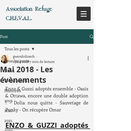
Association Refuge
C.H.E.V.A.L.
Post
Tous les posts
gwendolinech
Tous les posts
1 juin 2018
7 min de lecture
Mai 2018 - Les
News
évènements
Evènements
Enzo & Guzzi adoptés ensemble - Oasis 
Histoires
& Ottawa, encore une double adoption 
2019
! - Dolia nous quitte - Sauvetage de 
Punky - On récupère Omar
2020
2021
ENZO & GUZZI adoptés 
2022