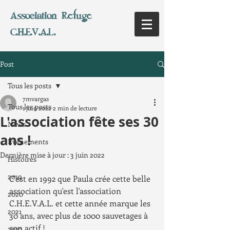
Association Refuge
C.H.E.V.A.L.
Post
Tous les posts
7mvargas
Tous les posts
1 juin 2022
2 min de lecture
L'association fête ses 30
News
ans !
Evènements
Dernière mise à jour :
3 juin 2022
Histoires
2019
C'est en 1992 que Paula crée cette belle 
association qu'est l'association 
2020
C.H.E.V.A.L. et cette année marque les 
2021
30 ans, avec plus de 1000 sauvetages à 
son actif !
2022