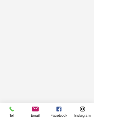
Portes ouvertes
anniversaire
Tel
Email
Facebook
Instagram
2022
Evènements