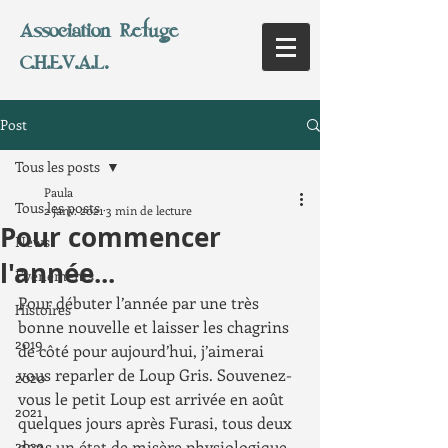
Association Refuge
C.H.E.V.A.L.
Post
Tous les posts
Paula
Tous les posts
2 janv. 2021
3 min de lecture
Pour commencer
News
l'année...
Evènements
Pour débuter l’année par une très 
Histoires
bonne nouvelle et laisser les chagrins 
2019
de côté pour aujourd’hui, j’aimerai 
vous reparler de Loup Gris. Souvenez-
2020
vous le petit Loup est arrivée en août 
2021
quelques jours après Furasi, tous deux 
2022
dans un état de misère physiologique 