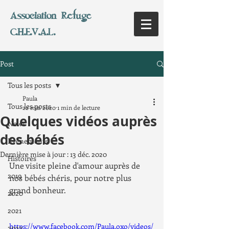
Association Refuge
C.H.E.V.A.L.
Post
Tous les posts
Paula
Tous les posts
22 mai 2020
1 min de lecture
Quelques vidéos auprès
News
des bébés
Evènements
Dernière mise à jour :
13 déc. 2020
Histoires
Une visite pleine d'amour auprès de 
2019
nos bébés chéris, pour notre plus 
grand bonheur.
2020
2021
https://www.facebook.com/Paula.oxo/videos/
2022