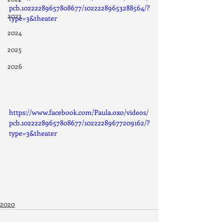
pcb.10222289657808677/10222289653288564/?
2023
type=3&theater
2024
2025
2026
https://www.facebook.com/Paula.oxo/videos/
pcb.10222289657808677/10222289677209162/?
type=3&theater
2020