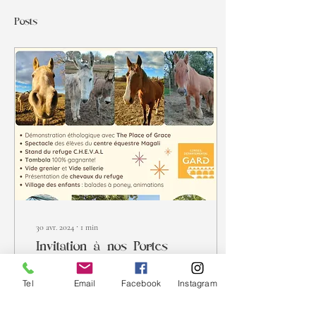
Posts
30 avr. 2024
∙
1
min
Invitation à nos Portes
Ouvertes 2024
Tel
Email
Facebook
Instagram
Les PORTES OUVERTES
auront lieu cette année le