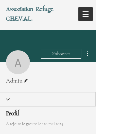
Association Refuge
C.H.E.V.A.L.
Plus d'actions
S'abonner
Admin
Écrivain
Admin
Profil
A rejoint le groupe le : 10 mai 2024