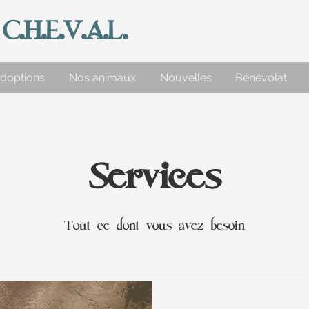
.H.E.V.A.L.
doptions
Nos animaux
Nouvelles
Bénévolat
Services
Tout ce dont vous avez besoin