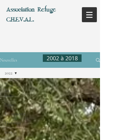
Association Refuge
C.H.E.V.A.L.
2002 à 2018
Nouvelles
2022
Tous
les
posts
News
Evènements
Histoires
2019