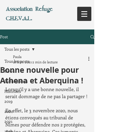
Association Refuge
C.H.E.V.A.L.
Post
Tous les posts
Paula
Tous les posts
18 févr. 2021
2 min de lecture
Bonne nouvelle pour
News
Athena et Aberquina !
Evènements
Lorsqu’il y a une bonne nouvelle, il 
Histoires
serait dommage de ne pas la partager ! 
2019
En effet, le 3 novembre 2020, nous 
2020
étions convoqués au tribunal de 
2021
Nîmes pour défendre nos 2 protégées, 
2022
Athéna et Aberquina. Ces juments 