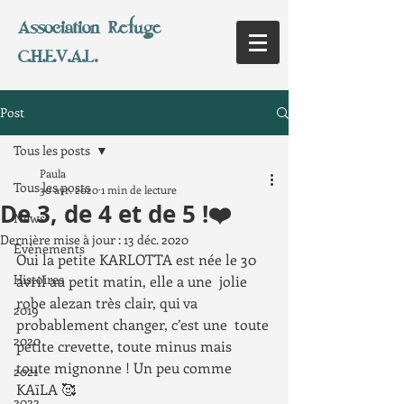
Association Refuge
C.H.E.V.A.L.
Post
Tous les posts
Paula
Tous les posts
30 avr. 2020
1 min de lecture
De 3, de 4 et de 5 !❤️
News
Dernière mise à jour :
13 déc. 2020
Evènements
Oui la petite KARLOTTA est née le 30 
Histoires
avril au petit matin, elle a une  jolie 
robe alezan très clair, qui va 
2019
probablement changer, c’est une  toute 
2020
petite crevette, toute minus mais 
toute mignonne ! Un peu comme  
2021
KAïLA 🥰
2022