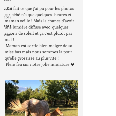
  J’ai fait ce que j’ai pu pour les photos 
2023
car bébé n’a que quelques  heures et 
2024
maman veille ! Mais la chance d’avoir 
2025
une lumière diffuse avec  quelques 
rayons de soleil et ça c’est plutôt pas 
2026
mal !
 Maman est sortie bien maigre de sa 
mise bas mais nous sommes là pour 
qu’elle grossisse au plus vite !
 Plein feu sur notre jolie miniature ❤️