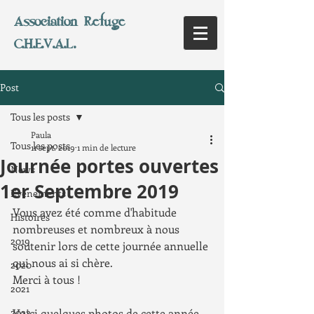
Association Refuge
C.H.E.V.A.L.
Post
Tous les posts
Paula
Tous les posts
11 sept. 2019
1 min de lecture
Journée portes ouvertes
News
1er Septembre 2019
Evènements
Vous avez été comme d'habitude 
Histoires
nombreuses et nombreux à nous 
2019
soutenir lors de cette journée annuelle 
qui nous ai si chère.
2020
Merci à tous !
2021
2022
Voici quelques photos de cette année.